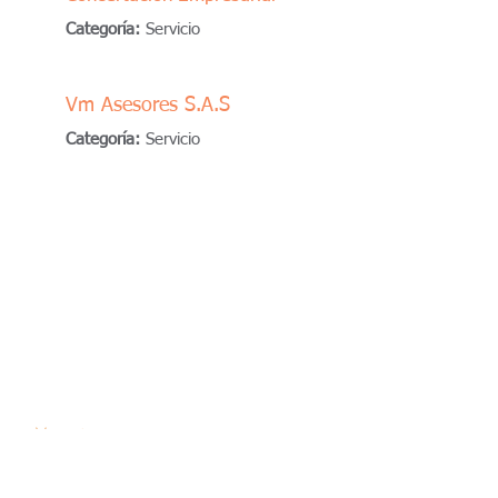
Categoría:
Servicio
Vm Asesores S.A.S
Categoría:
Servicio
Modelo y
Método
Quienes somos